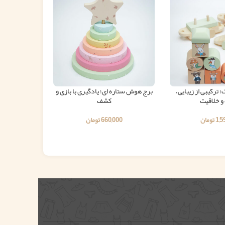
 ترکیبی از زیبایی،
برج هوش ستاره ای؛ یادگیری با بازی و
کیک چوبی؛ تجر
و خلاقیت
کشف
1,5
تومان
660,000
تومان
00