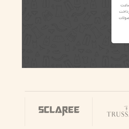
ساعت
رداخت
صولات