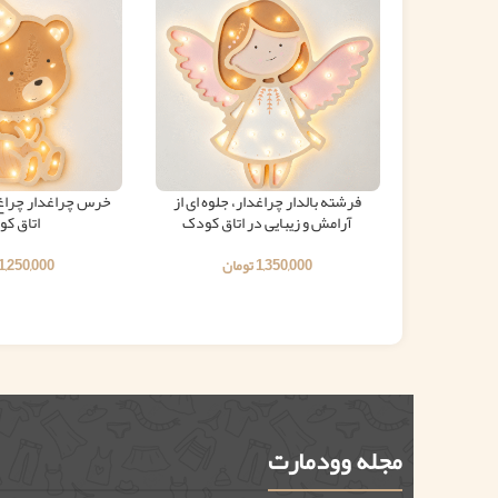
فرشته بالدار چراغدار، جلوه ای از
خرس چراغدار چراغ خ
آرامش و زیبایی در اتاق کودک
اتاق ک
1,350,000
تومان
1,250,000
مجله وودمارت