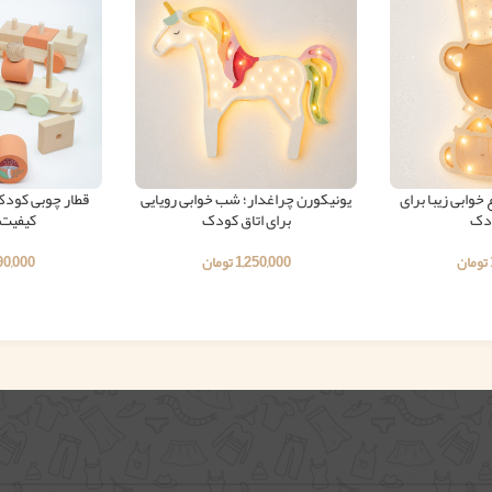
وابی زیبا برای
یونیکورن چراغدار؛ شب خوابی رویایی
قطار چوبی کودک؛
ودک
برای اتاق کودک
کیفیت 
تومان
1,250,000
تومان
90,000