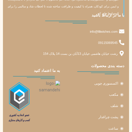
و ایمن برای کودکان، همراه با کیفیت و ظرافت ساخته شده تا لحظات شاد و سالمی را برای
کوچولوها خلق کند.
با ما در ارتباط باشید
info@liliwishes.com
09115069545
رشت خیابان هاشمی خیابان 13آبان بن بست 14 پلاک 154
دسته‌ بندی محصولات
به ما اعتماد کنید
اکسسوری چوبی
مکعب
شلف
پشت چراغدار
ساعت