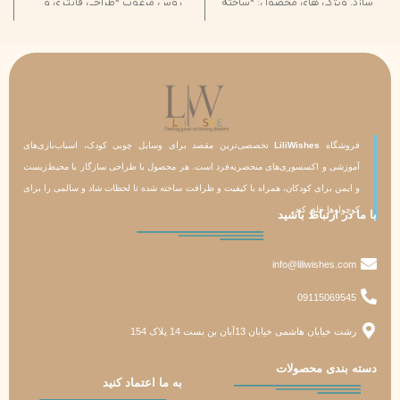
سازد. ویژگی های محصول: *ساخته
روس مرغوب *طراحی فانتزی و
شده از ام دی اف باکیفیت *طراحی
مناسب کودکان *دارای سطح صاف
خاص با تاج ستاره ای *دارای
و پرداخت شده *تقویت تمرکز، دقت
قطعاتدایره ای با استفاده آسان
و هماهنگی چشم و دست *کمک به
برای کودکان *کمک به تقویت
رشد مهارت های حرکتی کودک
مهارت های حرکتی ظریف و
*مناسب برای هدیه تولد و اتاق
هماهنگی چشم و دست *افزایش
بازی کودک
تمرکز، دقت و توانایی حل مسیله
فروشگاه
LiliWishes
تخصصی‌ترین مقصد برای وسایل چوبی کودک، اسباب‌بازی‌های
آموزشی و اکسسوری‌های منحصربه‌فرد است. هر محصول با طراحی سازگار با محیط‌زیست
و ایمن برای کودکان، همراه با کیفیت و ظرافت ساخته شده تا لحظات شاد و سالمی را برای
کوچولوها خلق کند.
با ما در ارتباط باشید
info@liliwishes.com
09115069545
رشت خیابان هاشمی خیابان 13آبان بن بست 14 پلاک 154
دسته‌ بندی محصولات
به ما اعتماد کنید