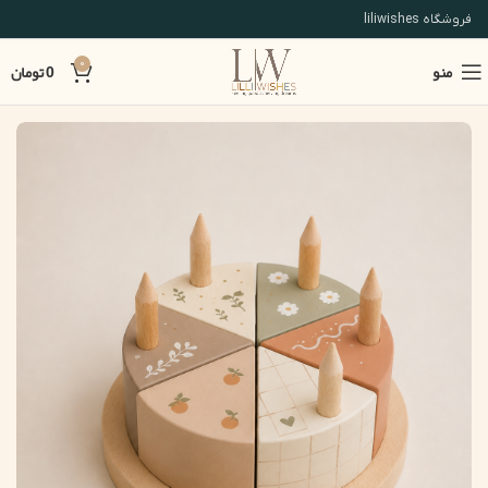
فروشگاه liliwishes
منو
0
0
تومان