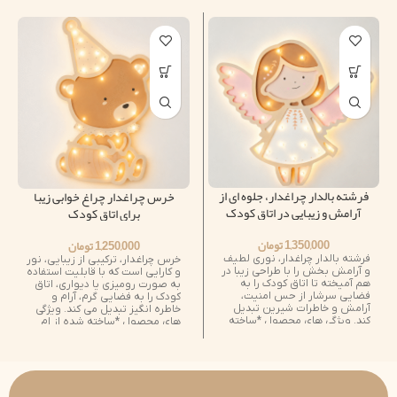
فرشته بالدار چراغدار، جلوه ای از
خرس چراغدار چراغ خوابی زیبا
آرامش و زیبایی در اتاق کودک
برای اتاق کودک
1,350,000
تومان
1,250,000
تومان
فرشته بالدار چراغدار، نوری لطیف
خرس چراغدار، ترکیبی از زیبایی، نور
و آرامش بخش را با طراحی زیبا در
و کارایی است که با قابلیت استفاده
هم آمیخته تا اتاق کودک را به
به صورت رومیزی یا دیواری، اتاق
فضایی سرشار از حس امنیت،
کودک را به فضایی گرم، آرام و
آرامش و خاطرات شیرین تبدیل
خاطره انگیز تبدیل می کند. ویژگی
کند. ویژگی های محصول *ساخته
های محصول *ساخته شده از ام
شده از ام دی اف باکیفیت *طول
دی اف باکیفیت *ارتفاع حدود 31
حدود 36 سانتی متر *نور ملایم و
سانتی متر *نور ملایم و آرامش
آرامش بخش *کارکرد با باتری *قابل
بخش *کارکرد با باتری *قابل
استفاده بصورت رومیزی و دیواری
استفاده بصورت رومیزی و دیواری