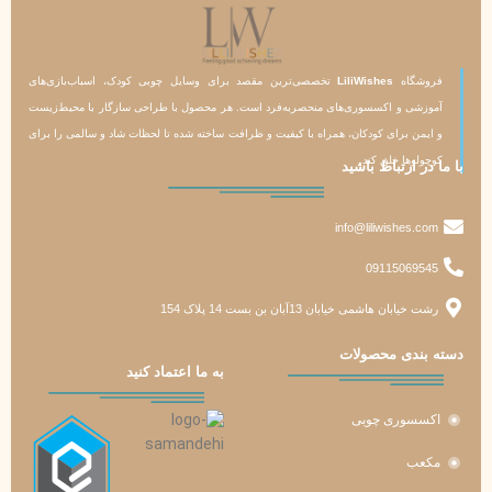
فروشگاه
LiliWishes
تخصصی‌ترین مقصد برای وسایل چوبی کودک، اسباب‌بازی‌های
آموزشی و اکسسوری‌های منحصربه‌فرد است. هر محصول با طراحی سازگار با محیط‌زیست
و ایمن برای کودکان، همراه با کیفیت و ظرافت ساخته شده تا لحظات شاد و سالمی را برای
کوچولوها خلق کند.
با ما در ارتباط باشید
info@liliwishes.com
09115069545
رشت خیابان هاشمی خیابان 13آبان بن بست 14 پلاک 154
دسته‌ بندی محصولات
به ما اعتماد کنید
اکسسوری چوبی
مکعب