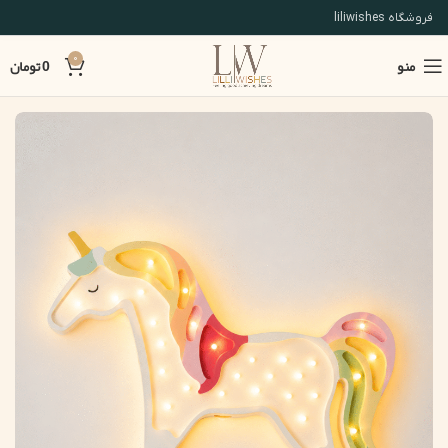
فروشگاه liliwishes
منو
0
0
تومان